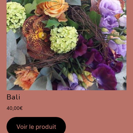
Bali
40,00
€
Voir le produit