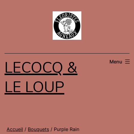
Aller
au
contenu
LECOCQ &
Menu
LE LOUP
Accueil
/
Bouquets
/ Purple Rain