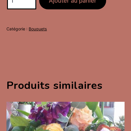
Ajouter au panier
de
Purple
Rain
Catégorie :
Bouquets
Produits similaires