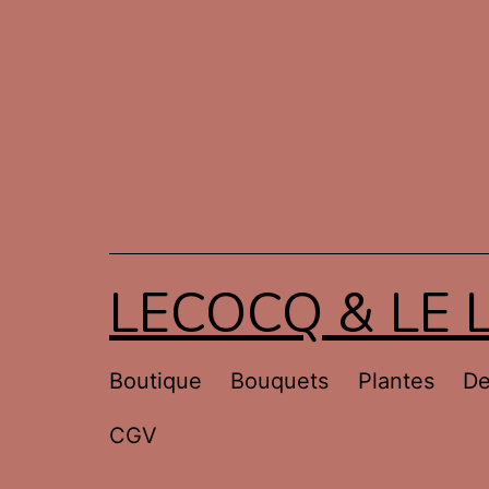
Aller
au
contenu
LECOCQ & LE 
Boutique
Bouquets
Plantes
De
CGV