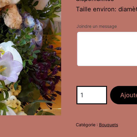
Taille environ: diam
Joindre un message
quantité
Ajout
de
Nounours
Catégorie :
Bouquets