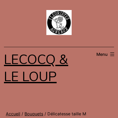
Aller
au
contenu
LECOCQ &
Menu
LE LOUP
Accueil
/
Bouquets
/ Délicatesse taille M