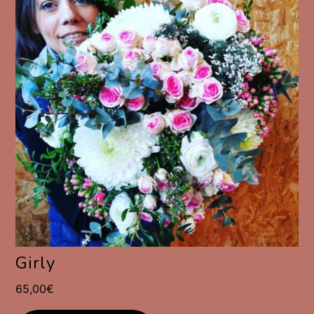
Girly
65,00
€