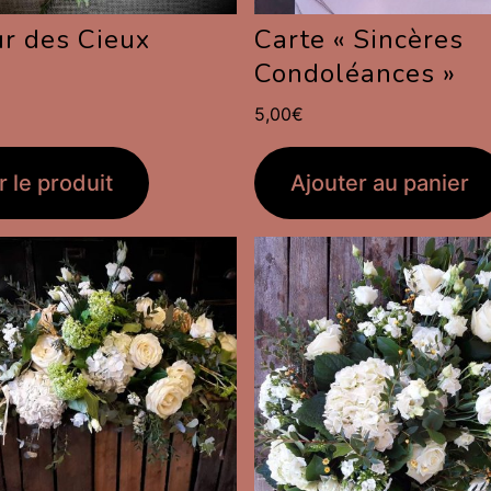
r des Cieux
Carte « Sincères
Condoléances »
5,00
€
r le produit
Ajouter au panier