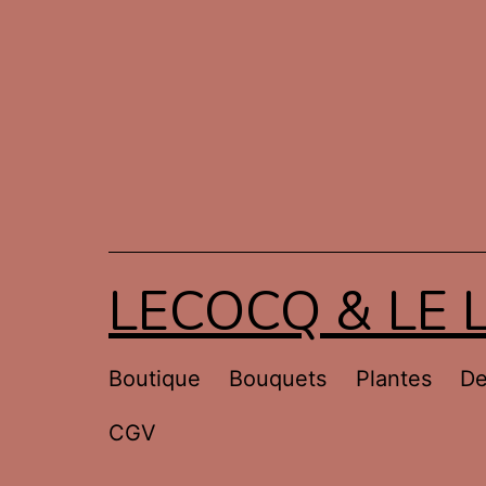
Aller
au
contenu
LECOCQ & LE 
Boutique
Bouquets
Plantes
De
CGV