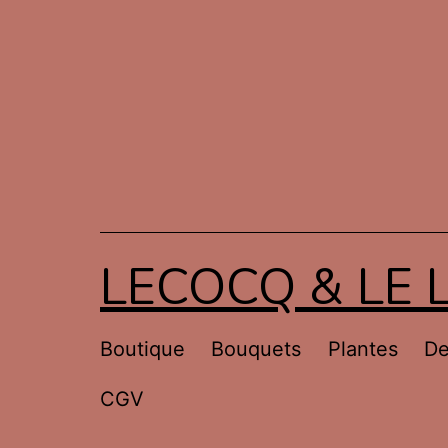
Aller
au
contenu
LECOCQ & LE 
Boutique
Bouquets
Plantes
De
CGV