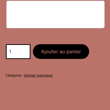
quantité
Ajouter au panier
de
Coussin
Lumière
Catégorie :
Dernier hommage