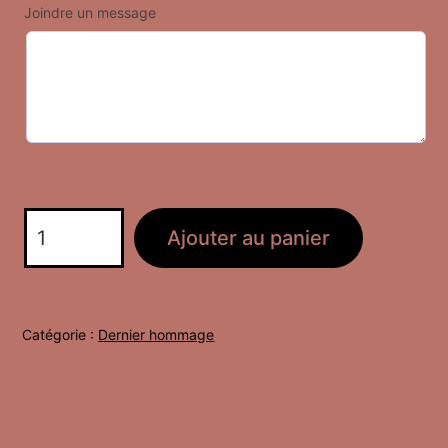
Joindre un message
quantité
Ajouter au panier
de
Devant
de
Catégorie :
Dernier hommage
Cercueil
Brume