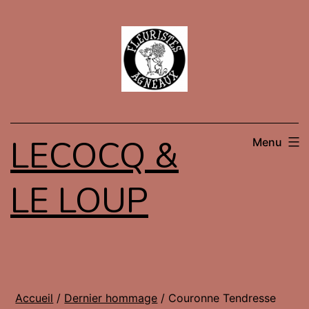
Aller
au
contenu
LECOCQ &
Menu
LE LOUP
Accueil
/
Dernier hommage
/ Couronne Tendresse