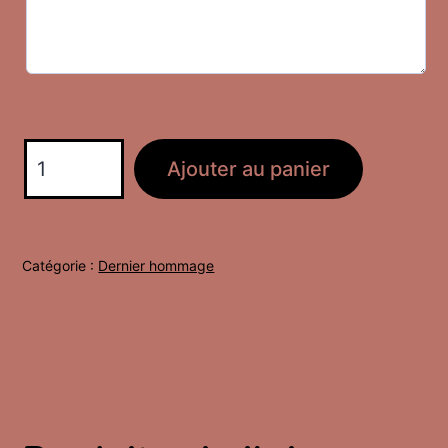
quantité
Ajouter au panier
de
Couronne
Tendresse
Catégorie :
Dernier hommage