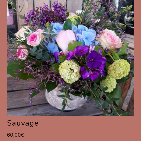
Sauvage
60,00
€