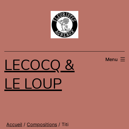
Aller
au
contenu
LECOCQ &
Menu
LE LOUP
Accueil
/
Compositions
/ Titi